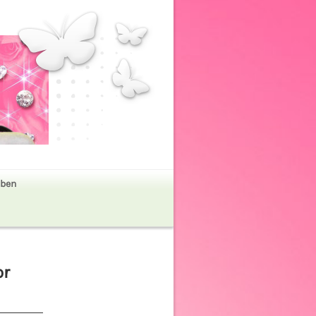
ben
or