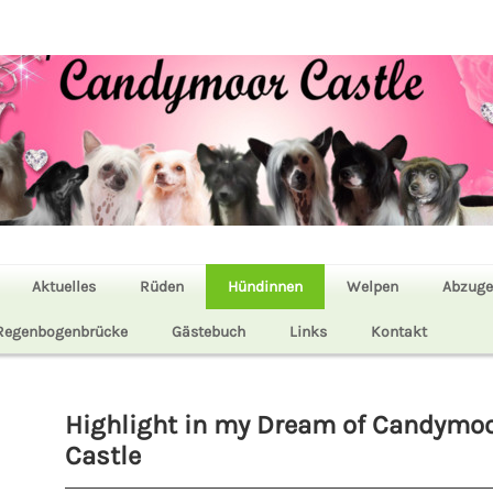
Aktuelles
Rüden
Hündinnen
Welpen
Abzuge
Regenbogenbrücke
Gästebuch
Links
Kontakt
Highlight in my Dream of Candymo
Castle