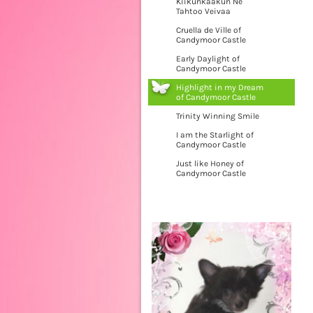
Kiikunkaakun Ne
Tahtoo Veivaa
Cruella de Ville of
Candymoor Castle
Early Daylight of
Candymoor Castle
Highlight in my Dream
of Candymoor Castle
Trinity Winning Smile
I am the Starlight of
Candymoor Castle
Just like Honey of
Candymoor Castle