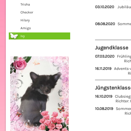
Trisha
03.10.2020
Jubiläum
Richter
Checker
Hilary
08.08.2020
Sommer-A
Amigo
Richte
Ivy
Jugendklasse
07.03.2020
Frühling
Ri
16.11.2019
Advents-Au
Jüngstenklass
16.10.2019
Clubsiege
Rich
10.08.2019
Sommer-A
R